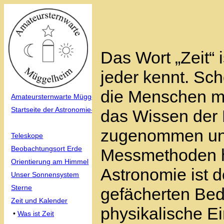
Das Wort „Zeit“ i
jeder kennt. Sch
die Menschen m
Amateursternwarte Müggelheim
Startseite der Astronomie-Info
das Wissen der 
zugenommen und
Teleskope
Beobachtungsort Erde
Messmethoden ha
Orientierung am Himmel
Astronomie ist d
Unser Sonnensystem
Sterne
gefächerten Bede
Zeit und Kalender
physikalische Ei
•
Was ist Zeit