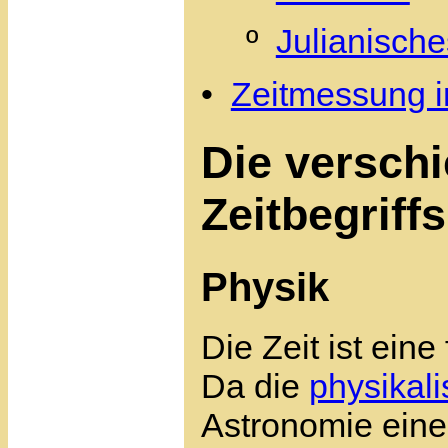
º
Julianisch
•
Zeitmessung i
Die versch
Zeitbegriffs
Physik
Die Zeit ist ein
Da die
physikal
Astronomie eine 