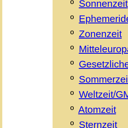
º
Sonnenzeit
º
Ephemeride
º
Zonenzeit
º
Mitteleurop
º
Gesetzliche
º
Sommerzei
º
Weltzeit/
º
Atomzeit
º
Sternzeit