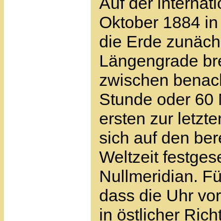
Auf der internat
Oktober 1884 in
die Erde zunächs
Längengrade brei
zwischen benach
Stunde oder 60 
ersten zur letz
sich auf den be
Weltzeit festge
Nullmeridian. F
dass die Uhr vo
in östlicher Ric