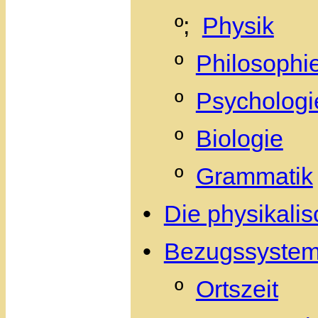
º;
Physik
º
Philosophi
º
Psychologi
º
Biologie
º
Grammatik
•
Die physikali
•
Bezugssysteme
º
Ortszeit