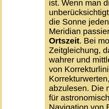
ist. Wenn man d
unberücksichtigt
die Sonne jeden
Meridian passie
Ortszeit
. Bei m
Zeitgleichung, d
wahrer und mittl
von Korrekturlin
Korrekturwerten
abzulesen. Die m
für astronomisc
Navigation von