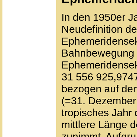
In den 1950er J
Neudefinition de
Ephemeridenseku
Bahnbewegung d
Ephemeridensek
31 556 925,9747t
bezogen auf den
(=31. Dezember 
tropisches Jahr d
mittlere Länge d
zunimmt. Aufgr