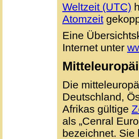
Weltzeit (UTC)
h
Atomzeit
gekoppe
Eine Übersichts
Internet unter
ww
Mitteleuropäi
Die mitteleuropä
Deutschland, Öst
Afrikas gültige
Z
als „Cenral Eur
bezeichnet. Sie b