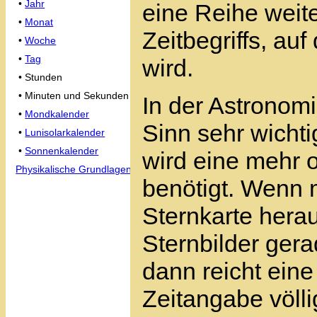
•
Jahr
eine Reihe weit
•
Monat
Zeitbegriffs, au
•
Woche
•
Tag
wird.
• Stunden
• Minuten und Sekunden
In der Astronomi
•
Mondkalender
Sinn sehr wichti
•
Lunisolarkalender
•
Sonnenkalender
wird eine mehr 
Physikalische Grundlagen
benötigt. Wenn m
Sternkarte hera
Sternbilder ger
dann reicht ein
Zeitangabe völl